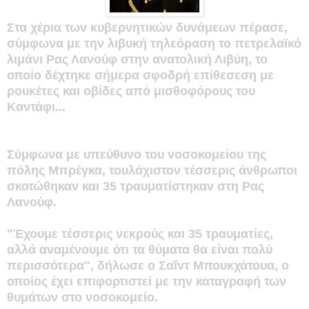
Στα χέρια των κυβερνητικών δυνάμεων πέρασε,
σύμφωνα με την λιβυκή τηλεόραση το πετρελαϊκό
λιμάνι Ρας Λανούφ στην ανατολική Λιβύη, το
οποίο δέχτηκε σήμερα σφοδρή επίθεσεση με
ρουκέτες και οβίδες από μισθοφόρους του
Καντάφι...
Σύμφωνα με υπεύθυνο του νοσοκομείου της
πόλης Μπρέγκα, τουλάχιστον τέσσερις άνθρωποι
σκοτώθηκαν και 35 τραυματίστηκαν στη Ρας
Λανούφ.
"Έχουμε τέσσερις νεκρούς και 35 τραυματίες,
αλλά αναμένουμε ότι τα θύματα θα είναι πολύ
περισσότερα", δήλωσε ο Σαΐντ Μπουκχάτουα, ο
οποίος έχει επιφορτιστεί με την καταγραφή των
θυμάτων στο νοσοκομείο.