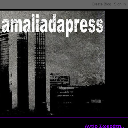
Αντίο Σωκράτη..