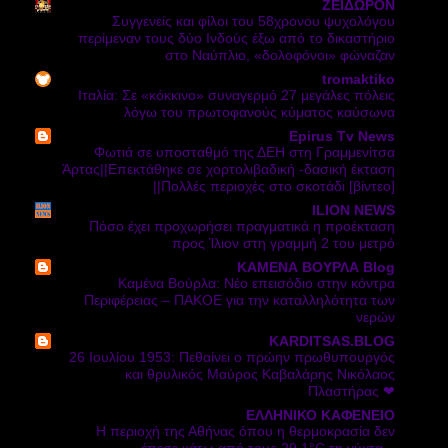
ΖΕΙΔΩΡΟΝ
Συγγενείς και φίλοι του 58χρονου ψυχολόγου
περίμεναν τους δύο Ινδούς έξω από το δικαστήριο
στο Ναύπλιο, «δολοφόνοι» φώναζαν
tromaktiko
Ιταλία: Σε «κόκκινο» συναγερμό 27 μεγάλες πόλεις
λόγω του πρωτοφανούς κύματος καύσωνα
Epirus Tv News
Φωτιά σε υποσταθμό της ΔΕΗ στη Γραμμενίτσα
Άρτας||Επεκτάθηκε σε χορτολιβαδική -δασική έκταση
||Πολλές περιοχές στο σκοτάδι [βίντεο]
ILION NEWS
Πόσο έχει προχωρήσει πραγματικά η προέκταση
προς Ίλιον στη γραμμή 2 του μετρό
ΚΑΜΕΝΑ ΒΟΥΡΛΑ Blog
Καμένα Βούρλα: Νέο επεισόδιο στην κόντρα
Περιφέρειας – ΠΑΚΟΕ για την καταλληλότητα των
νερών
KARDITSAS.BLOG
26 Ιουλίου 1953: Πεθαίνει ο πρώην πρωθυπουργός
και θρυλικός Μαύρος Καβαλάρης Νικόλαος
Πλαστήρας ❤
ΕΛΛΗΝΙΚΟ ΚΑΦΕΝΕΙΟ
Η περιοχή της Αθήνας όπου η θερμοκρασία δεν