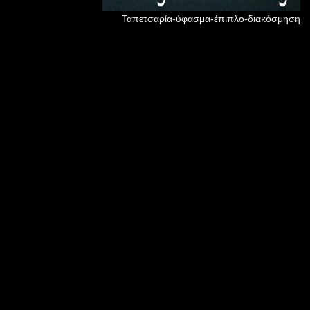
Ταπετσαρία-ύφασμα-έπιπλο-διακόσμηση