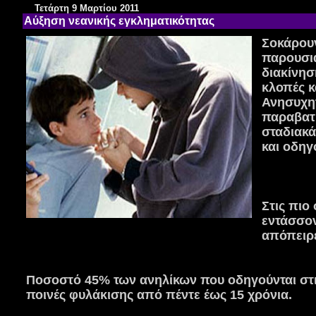
Τετάρτη 9 Μαρτίου 2011
Αύξηση νεανικής εγκληματικότητας
Σοκάρουν
παρουσι
διακίνη
κλοπές κ
Ανησυχητ
παραβατι
σταδιακά
και οδηγ
Στις πιο
εντάσσον
απόπειρε
Ποσοστό 45% των ανηλίκων που οδηγούνται στι
ποινές φυλάκισης από πέντε έως 15 χρόνια.